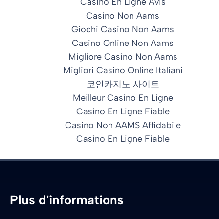
Casino En Ligne Avis
Casino Non Aams
Giochi Casino Non Aams
Casino Online Non Aams
Migliore Casino Non Aams
Migliori Casino Online Italiani
코인카지노 사이트
Meilleur Casino En Ligne
Casino En Ligne Fiable
Casino Non AAMS Affidabile
Casino En Ligne Fiable
Plus d'informations