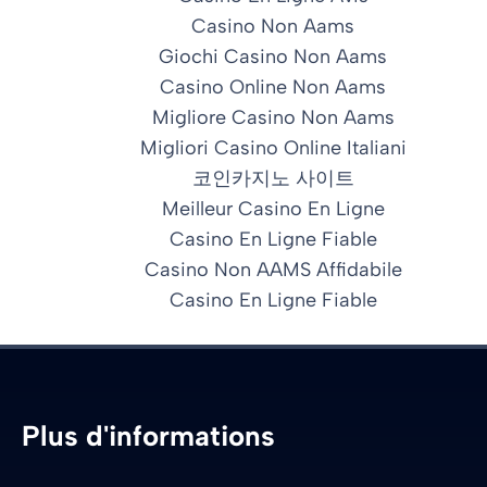
Casino Non Aams
Giochi Casino Non Aams
Casino Online Non Aams
Migliore Casino Non Aams
Migliori Casino Online Italiani
코인카지노 사이트
Meilleur Casino En Ligne
Casino En Ligne Fiable
Casino Non AAMS Affidabile
Casino En Ligne Fiable
Plus d'informations