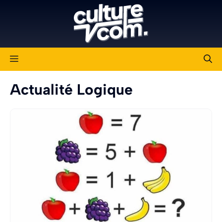
Aller
au
contenu
Menu
Actualité Logique