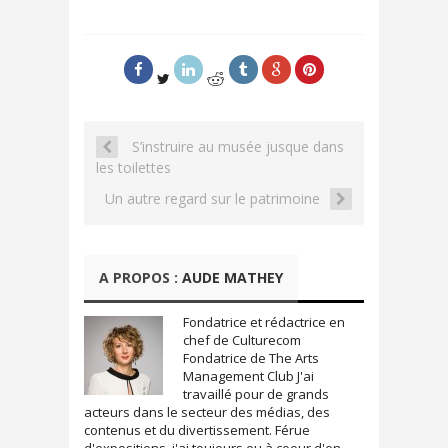
q
q
u
u
e
e
z
z
p
p
o
o
u
u
r
r
p
p
a
a
r
r
t
t
S’instruire au musée jusque dans
a
a
g
g
les toilettes
e
e
r
r
s
s
Un autre regard sur le patrimoine
u
u
r
r
T
F
w
a
i
c
t
e
A PROPOS :
AUDE MATHEY
t
b
e
o
r
o
(
k
Fondatrice et rédactrice en
o
(
u
o
chef de Culturecom
v
u
Fondatrice de The Arts
r
v
e
r
Management Club J'ai
d
e
travaillé pour de grands
a
d
acteurs dans le secteur des médias, des
n
a
s
n
contenus et du divertissement. Férue
u
s
n
u