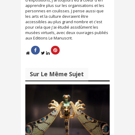
d'expositions, j'ai toujours eu à coeur d'en
e
n
apprendre plus sur les organisations et les
n
e
personnes en coulisses. J pense aussi que
o
n
u
o
les arts et la culture devraient être
v
u
accessibles au plus grand nombre et c'est
e
v
l
e
pour cela que j'ai étudié assidûment les
l
l
musées virtuels, avec deux ouvrages publiés
e
l
f
e
aux Editions Le Manuscrit.
e
f
n
e
ê
n
t
ê
r
t
e
r
)
e
)
Sur Le Même Sujet