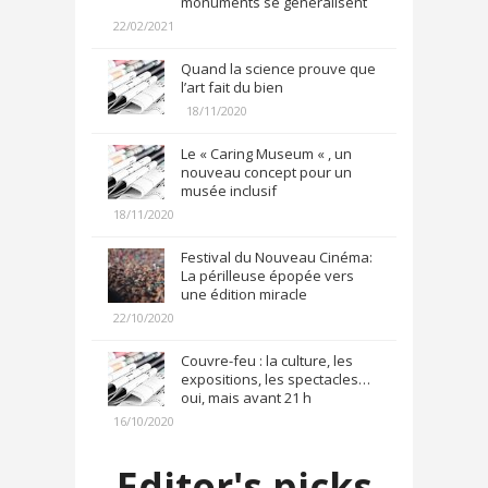
monuments se généralisent
22/02/2021
Quand la science prouve que
l’art fait du bien
18/11/2020
Le « Caring Museum « , un
nouveau concept pour un
musée inclusif
18/11/2020
Festival du Nouveau Cinéma:
La périlleuse épopée vers
une édition miracle
22/10/2020
Couvre-feu : la culture, les
expositions, les spectacles…
oui, mais avant 21 h
16/10/2020
Editor's picks