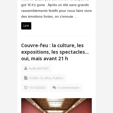
got ’til it’s gone. Après un été sans grands
rassemblements festifs pour nous faire vivre
des émotions fortes, on s’ennuie ...
Lire
Couvre-feu : la culture, les
expositions, les spectacles…
oui, mais avant 21 h
Aude MATHEY
COVID-19
,
Infos
,
Publics
15/10/2020
0 commentaire