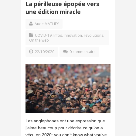
La périlleuse épopée vers
une édition miracle
Aude MATHEY
COVID-19
,
Infos
,
Innovation, révolutions
,
On the web
22/10/2020
0 commentaire
Les anglophones ont une expression que
j’aime beaucoup pour décrire ce qu’on a
vécu en 2020: you don’t know what you’ve