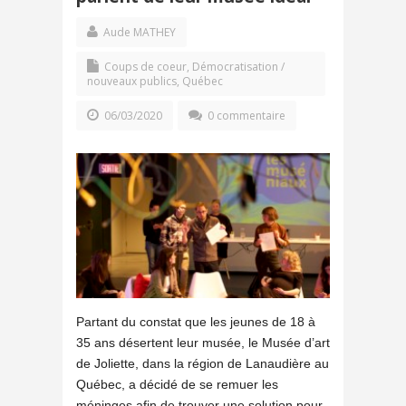
Aude MATHEY
Coups de coeur
,
Démocratisation /
nouveaux publics
,
Québec
06/03/2020
0 commentaire
Partant du constat que les jeunes de 18 à
35 ans désertent leur musée, le Musée d’art
de Joliette, dans la région de Lanaudière au
Québec, a décidé de se remuer les
méninges afin de trouver une solution pour