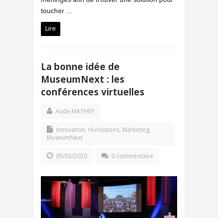
toucher ...
Lire
La bonne idée de
MuseumNext : les
conférences virtuelles
Aude MATHEY
Innovation, révolutions
,
Marketing
,
MuseumNext
05/03/2020
0 commentaire