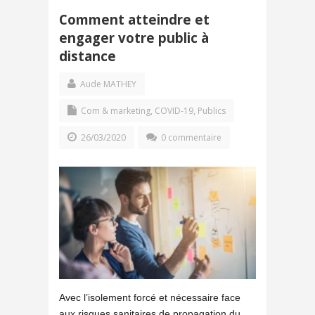
Comment atteindre et
engager votre public à
distance
Aude MATHEY
Com & marketing
,
COVID-19
,
Publics
26/03/2020
0 commentaire
Avec l’isolement forcé et nécessaire face
aux risques sanitaires de propagation du