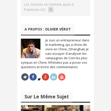
r
r
s
s
Les musées se mettent aussi à
u
u
Pokémon GO
r
r
T
F
w
a
i
c
t
e
t
b
e
o
A PROPOS :
OLIVIER VÉROT
r
o
(
k
o
(
u
o
Je suis un entrepreneur dans
v
u
le marketing, qui a choisi de
r
v
e
r
vivre en Chine, (Shanghai). Je
d
e
vais essayer d'analyser les
a
d
n
a
campagnes de Com les plus
s
n
sympas en Chine. N’hésitez pas a poser vos
u
s
n
u
questions et écrire des commentaires
e
n
n
e
o
n
u
o
v
u
e
v
l
e
l
l
e
l
Sur Le Même Sujet
f
e
e
f
n
e
ê
n
t
ê
r
t