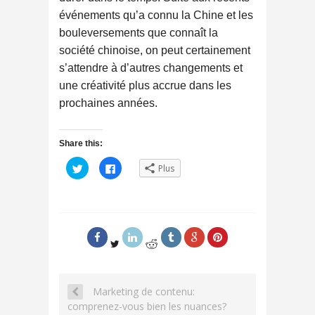
événements qu’a connu la Chine et les
bouleversements que connaît la
société chinoise, on peut certainement
s’attendre à d’autres changements et
une créativité plus accrue dans les
prochaines années.
Share this:
C
C
Plus
l
l
i
i
q
q
u
u
e
e
z
z
p
p
o
o
u
u
r
r
p
p
a
a
r
r
t
t
Marketing de contenu:
a
a
g
g
comprenez-vous bien les nuances?
e
e