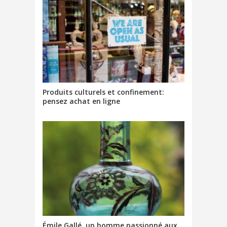
e
r
)
e
)
Produits culturels et confinement:
pensez achat en ligne
Émile Gallé, un homme passionné aux