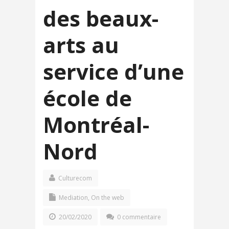
des beaux-
arts au
service d’une
école de
Montréal-
Nord
Culturecom
Mediation
,
On the web
20/02/2020
0 commentaire