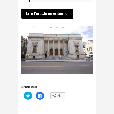
Lire l’article en entier ici
Share this:
C
C
Plus
l
l
i
i
q
q
u
u
e
e
z
z