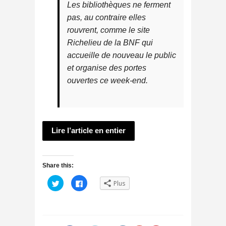
Les bibliothèques ne ferment
pas, au contraire elles
rouvrent, comme le site
Richelieu de la BNF qui
accueille de nouveau le public
et organise des portes
ouvertes ce week-end.
Lire l’article en entier
Share this:
C
C
Plus
l
l
i
i
q
q
u
u
e
e
z
z
p
p