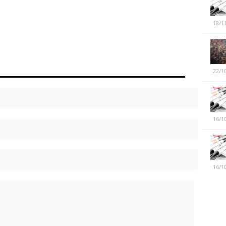
18/1
22/1
16/1
16/1