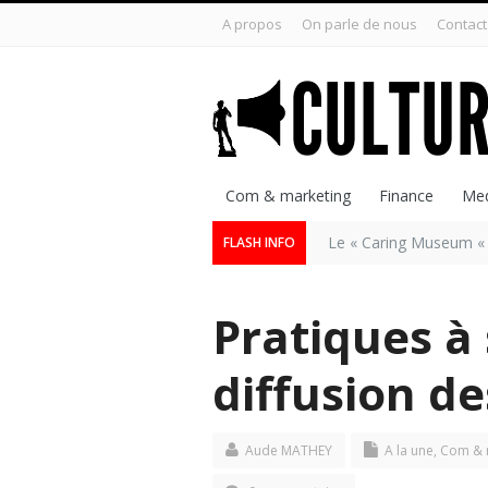
A propos
On parle de nous
Contact
Com & marketing
Finance
Med
Le « Caring Museum « 
FLASH INFO
Pratiques à 
diffusion d
Aude MATHEY
A la une
,
Com & 