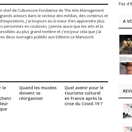
Pas d'
 en chef de Culturecom Fondatrice de The Arts Management
de grands acteurs dans le secteur des médias, des contenus et
A VO
d'expositions, j'ai toujours eu à coeur d'en apprendre plus
es personnes en coulisses. J pense aussi que les arts et la
cessibles au plus grand nombre et c'est pour cela que j'ai
vec deux ouvrages publiés aux Editions Le Manuscrit.
r le
Quand les musées
Quel avenir pour le
REV
doivent se
tourisme culturel
chent
réorganiser
en France après la
leur
crise du Covid-19 ?
ique