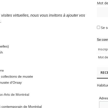
Mot de
isites virtuelles, nous vous invitons à ajouter vos
.
Se s
Se conn
uelles)
Inscrip
5h
Mot de
vre
REC
 collections de musée
musée d’Orsay
Habitu
ux-Arts de Montréal
Adres
rt contemporain de Montréal