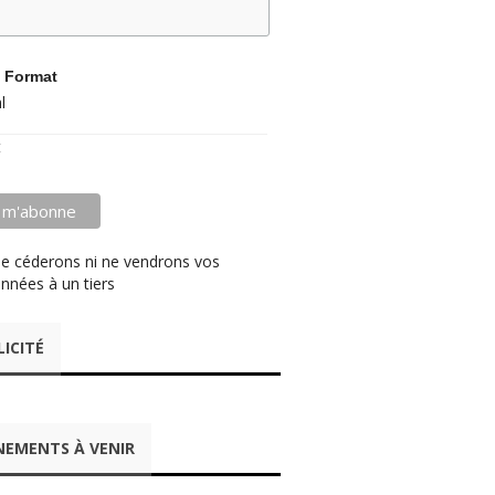
 Format
l
t
e céderons ni ne vendrons vos
nnées à un tiers
LICITÉ
NEMENTS À VENIR