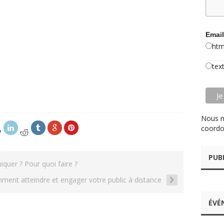
Email
htm
tex
Nous n
coordo
PUB
uer ? Pour quoi faire ?
ent atteindre et engager votre public à distance
ÉVÉ