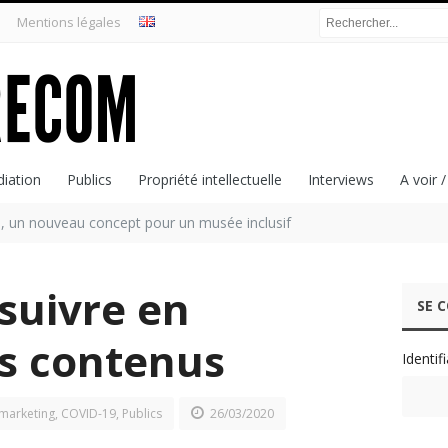
Mentions légales
iation
Publics
Propriété intellectuelle
Interviews
A voir /
, un nouveau concept pour un musée inclusif
suivre en
SE 
es contenus
Identif
marketing
,
COVID-19
,
Publics
26/03/2020