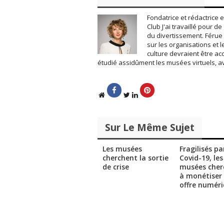
t
e
t
b
e
o
Fondatrice et rédactrice
r
o
Club J'ai travaillé pour 
(
k
o
(
du divertissement. Férue 
u
o
sur les organisations et l
v
u
r
v
culture devraient être ac
e
r
étudié assidûment les musées virtuels, a
d
e
a
d
n
a
s
n
u
s
n
u
e
n
n
e
o
n
u
o
Sur Le Même Sujet
v
u
e
v
l
e
l
l
Les musées
Fragilisés pa
e
l
f
e
cherchent la sortie
Covid-19, les
e
f
de crise
musées cher
n
e
ê
n
à monétiser 
t
ê
offre numér
r
t
e
r
)
e
)