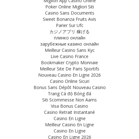
Migliori App Casino Online
Poker Online Migliori Siti
Casino Sans Documents
Sweet Bonanza Fruits Avis
Parier Sur Ufc
カジノアプリ 稼げる
плинко онлайн
зарубежные казино онлайн
Meilleur Casino Sans Kyc
Live Casino France
Bookmaker Crypto Monnaie
Meilleur Site De Paris Sportifs
Nouveau Casino En Ligne 2026
Casino Online Sicuri
Bonus Sans Dépôt Nouveau Casino
Trang Cá độ Bóng đá
Siti Scommesse Non Aams
Visa Bonus Casino
Casino Retrait Instantané
Casino En Ligne
Meilleur Casino En Ligne
Casino En Ligne
Casino En Ligne 2026