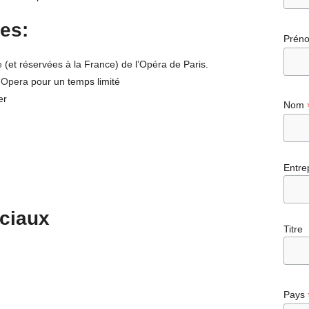
es:
Prén
e
(et réservées à la France) de l’Opéra de Paris.
t Opera
pour un temps limité
er
Nom
Entre
ociaux
Titre
Pays