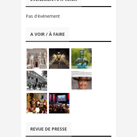
Pas d'événement
A VOIR / À FAIRE
REVUE DE PRESSE