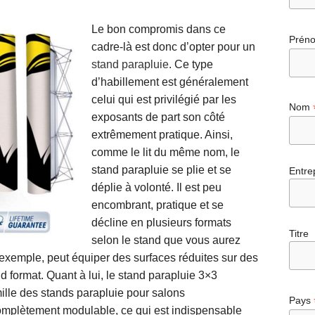
Le bon compromis dans ce
Prén
cadre-là est donc d’opter pour un
stand parapluie
. Ce type
d’habillement est généralement
celui qui est privilégié par les
Nom
exposants de part son côté
extrêmement pratique. Ainsi,
comme le lit du même nom, le
stand parapluie se plie et se
Entre
déplie à volonté. Il est peu
encombrant, pratique et se
décline en plusieurs formats
Titre
selon le stand que vous aurez
 exemple, peut équiper des surfaces réduites sur des
 format. Quant à lui, le stand parapluie 3×3
ille des stands parapluie pour salons
Pays
omplètement modulable, ce qui est indispensable