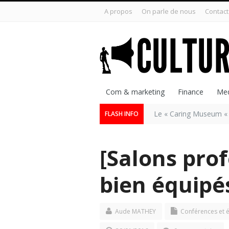
A propos
On parle de nous
Contact
Com & marketing
Finance
Med
Le « Caring Museum « 
FLASH INFO
[Salons pro
bien équipé
Aude MATHEY
Conférences et 