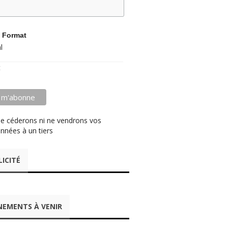
 Format
l
t
e céderons ni ne vendrons vos
nnées à un tiers
LICITÉ
NEMENTS À VENIR