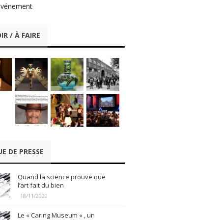
événement
IR / À FAIRE
UE DE PRESSE
Quand la science prouve que
l’art fait du bien
18/11/2020
Le « Caring Museum « , un