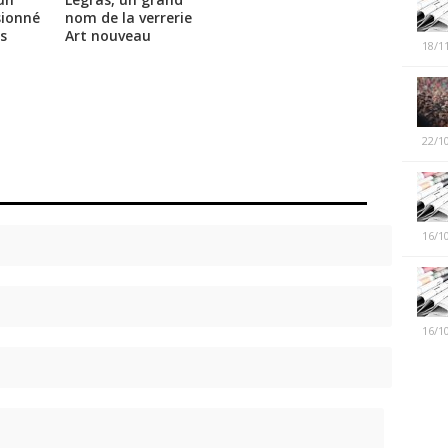
ionné
nom de la verrerie
s
Art nouveau
18/1
22/1
16/1
16/1