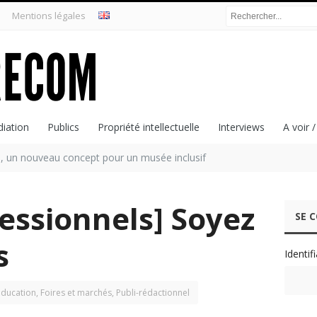
Mentions légales
iation
Publics
Propriété intellectuelle
Interviews
A voir /
, un nouveau concept pour un musée inclusif
fessionnels] Soyez
SE 
s
Identif
éducation
,
Foires et marchés
,
Publi-rédactionnel