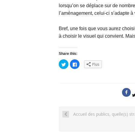
lorsqu’on se déplace sur de nombre
l’aménagement, celui-ci s’adapte à 
Bref, une fois que vous aurez choisi 
à choisir le visuel qui convient. Mais
Share this:
C
C
Plus
l
l
i
i
q
q
u
u
e
e
z
z
p
p
o
o
u
u
r
r
p
p
a
a
r
r
t
Accueil des publics, quelle(s) st
t
a
a
g
g
e
e
r
r
s
s