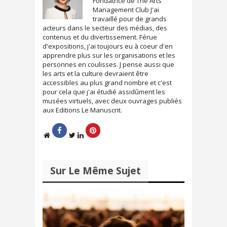
Fondatrice de The Arts
a
d
n
a
Management Club J'ai
s
n
travaillé pour de grands
u
s
n
u
acteurs dans le secteur des médias, des
e
n
contenus et du divertissement. Férue
n
e
o
n
d'expositions, j'ai toujours eu à coeur d'en
u
o
apprendre plus sur les organisations et les
v
u
e
v
personnes en coulisses. J pense aussi que
l
e
les arts et la culture devraient être
l
l
e
l
accessibles au plus grand nombre et c'est
f
e
pour cela que j'ai étudié assidûment les
e
f
n
e
musées virtuels, avec deux ouvrages publiés
ê
n
aux Editions Le Manuscrit.
t
ê
r
t
e
r
)
e
)
Sur Le Même Sujet