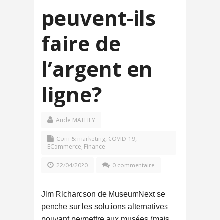
peuvent-ils
faire de
l’argent en
ligne?
Aude MATHEY
Com & marketing
,
COVID-19
,
ECommerce
,
Finance
22/04/2020
0 commentaire
Jim Richardson de MuseumNext se
penche sur les solutions alternatives
pouvant permettre aux musées (mais