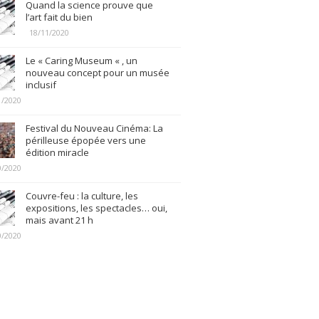
Quand la science prouve que
l’art fait du bien
18/11/2020
Le « Caring Museum « , un
nouveau concept pour un musée
inclusif
1/2020
Festival du Nouveau Cinéma: La
périlleuse épopée vers une
édition miracle
0/2020
Couvre-feu : la culture, les
expositions, les spectacles… oui,
mais avant 21 h
0/2020