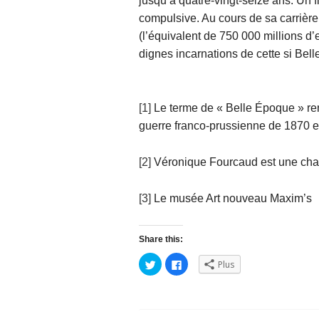
jusqu’à quatre-vingt-seize ans. Un fi
compulsive. Au cours de sa carrière
(l’équivalent de 750 000 millions d’
dignes incarnations de cette si Bel
[1]
Le terme de « Belle Époque » renv
guerre franco-prussienne de 1870 e
[2]
Véronique Fourcaud est une chant
[3]
Le musée Art nouveau Maxim’s
Share this:
C
C
Plus
l
l
i
i
q
q
u
u
e
e
z
z