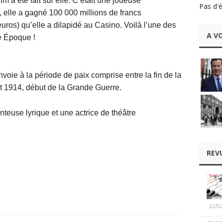
lm a été fait sur elle. C’était une joueuse
Pas d'
, elle a gagné 100 000 millions de francs
euros) qu’elle a dilapidé au Casino. Voilà l’une des
A VO
le Époque !
oie à la période de paix comprise entre la fin de la
t 1914, début de la Grande Guerre.
euse lyrique et une actrice de théâtre
REV
22/0