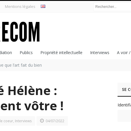
Mentions légales
iation
Publics
Propriété intellectuelle
Interviews
A voir /
 que l’art fait du bien
é Hélène :
SE 
nt vôtre !
Identif
e coeur
,
Interviews
04/07/2022