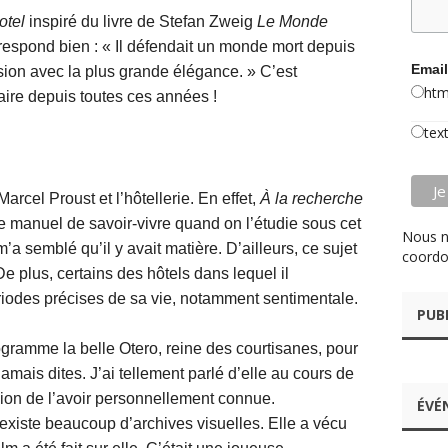
otel
inspiré du livre de Stefan Zweig
Le Monde
orrespond bien : « Il défendait un monde mort depuis
Email
usion avec la plus grande élégance. » C’est
htm
aire depuis toutes ces années !
tex
Marcel Proust et l’hôtellerie. En effet,
À la recherche
e manuel de savoir-vivre quand on l’étudie sous cet
Nous n
m’a semblé qu’il y avait matière. D’ailleurs, ce sujet
coordo
De plus, certains des hôtels dans lequel il
iodes précises de sa vie, notamment sentimentale.
PUB
ogramme la belle Otero, reine des courtisanes, pour
jamais dites. J’ai tellement parlé d’elle au cours de
sion de l’avoir personnellement connue.
ÉVÉ
 existe beaucoup d’archives visuelles. Elle a vécu