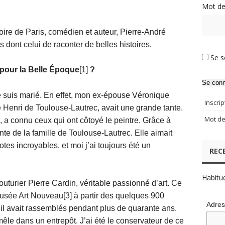
Mot de
stoire de Paris, comédien et auteur, Pierre-André
dont celui de raconter de belles histoires.
Se s
 pour la Belle Époque
[1]
?
Se conn
 suis marié. En effet, mon ex-épouse Véronique
Inscrip
e Henri de Toulouse-Lautrec, avait une grande tante.
Mot de
, a connu ceux qui ont côtoyé le peintre. Grâce à
nte de la famille de Toulouse-Lautrec. Elle aimait
s incroyables, et moi j’ai toujours été un
REC
Habitu
outurier Pierre Cardin, véritable passionné d’art. Ce
musée Art Nouveau
[3]
à partir des quelques 900
Adres
il avait rassemblés pendant plus de quarante ans.
mêle dans un entrepôt. J’ai été le conservateur de ce