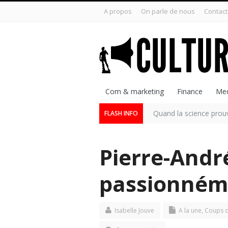
A propos
On parle de nous
Contact
Com & marketing
Finance
Med
Quand la science prouve
FLASH INFO
Pierre-Andr
passionnéme
Isabelle Jouve
A la une
,
Coups d