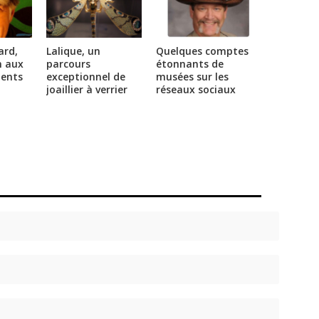
ard,
Lalique, un
Quelques comptes
n aux
parcours
étonnants de
lents
exceptionnel de
musées sur les
joaillier à verrier
réseaux sociaux