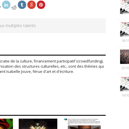
ux multiples talents
18/1
atie de la culture, financement participatif (crowdfunding),
ation des structures culturelles, etc., sont des thèmes qui
22/1
nt Isabelle Jouve, férue d'art et d'écriture.
16/1