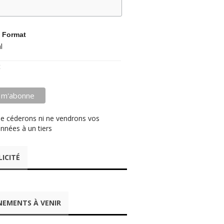
 Format
l
t
e céderons ni ne vendrons vos
nnées à un tiers
LICITÉ
NEMENTS À VENIR