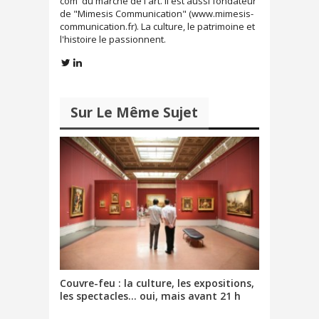
com' du marché de l'art. Il est aussi fondateur
d
e
de "Mimesis Communication" (www.mimesis-
a
d
n
a
communication.fr). La culture, le patrimoine et
s
n
l'histoire le passionnent.
u
s
n
u
e
n
n
e
o
n
u
o
v
u
e
v
Sur Le Même Sujet
l
e
l
l
e
l
f
e
e
f
n
e
ê
n
t
ê
r
t
e
r
)
e
)
Couvre-feu : la culture, les expositions,
les spectacles… oui, mais avant 21 h