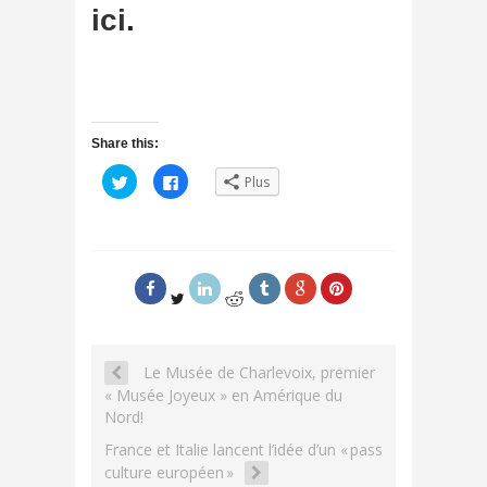
ici
.
Share this:
C
C
Plus
l
l
i
i
q
q
u
u
e
e
z
z
p
p
o
o
u
u
r
r
p
p
a
a
r
r
t
t
Le Musée de Charlevoix, premier
a
a
g
g
« Musée Joyeux » en Amérique du
e
e
r
r
Nord!
s
s
u
u
France et Italie lancent l’idée d’un « pass
r
r
T
F
culture européen »
w
a