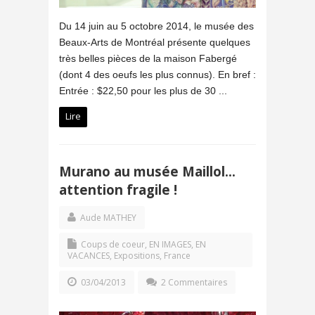
Du 14 juin au 5 octobre 2014, le musée des
Beaux-Arts de Montréal présente quelques
très belles pièces de la maison Fabergé
(dont 4 des oeufs les plus connus). En bref :
Entrée : $22,50 pour les plus de 30 ...
Lire
Murano au musée Maillol…
attention fragile !
Aude MATHEY
Coups de coeur
,
EN IMAGES
,
EN
VACANCES
,
Expositions
,
France
03/04/2013
2 Commentaires