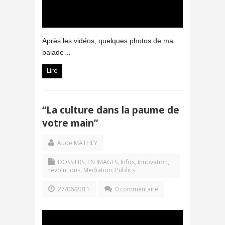
Après les vidéos, quelques photos de ma
balade…
Lire
“La culture dans la paume de
votre main”
Aude MATHEY
DOSSIERS
,
EN IMAGES
,
Infos
,
Innovation,
révolutions
,
Mediation
,
Publics
27/06/2011
0 commentaire