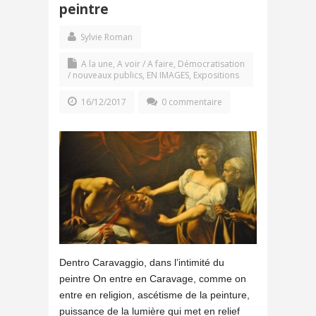
peintre
Sylvie Roman
A la une
,
A voir / A faire
,
Démocratisation
/ nouveaux publics
,
EN IMAGES
,
Expositions
16/12/2017
0 commentaire
Dentro Caravaggio, dans l’intimité du
peintre On entre en Caravage, comme on
entre en religion, ascétisme de la peinture,
puissance de la lumière qui met en relief