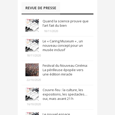
REVUE DE PRESSE
Quand la science prouve que
l’art fait du bien
18/11/2020
Le « Caring Museum « , un
nouveau concept pour un
musée inclusif
18/11/2020
Festival du Nouveau Cinéma:
La périlleuse épopée vers
une édition miracle
22/10/2020
Couvre-feu : la culture, les
expositions, les spectacles…
oui, mais avant 21 h
16/10/2020
Le nouvel espace