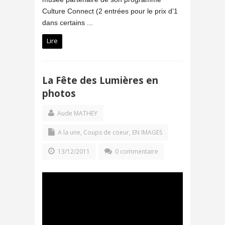
Culture Connect (2 entrées pour le prix d’1
dans certains ...
Lire
La Fête des Lumières en
photos
Aude MATHEY
A la une
,
Coups de coeur
,
EN IMAGES
13/12/2011
0 commentaire