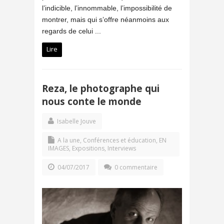
l’indicible, l’innommable, l’impossibilité de
montrer, mais qui s’offre néanmoins aux
regards de celui ...
Lire
Reza, le photographe qui
nous conte le monde
Isabelle Jouve
A la une
,
Conférences et éducation
,
EN
IMAGES
,
Expositions
,
Interviews
04/07/2017
0 commentaire