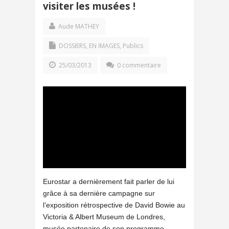
visiter les musées !
Aude MATHEY
DOSSIERS
,
EN IMAGES
,
Publics
25/03/2013
0 commentaire
Eurostar a dernièrement fait parler de lui
grâce à sa dernière campagne sur
l’exposition rétrospective de David Bowie au
Victoria & Albert Museum de Londres,
musée partenaire de son programme