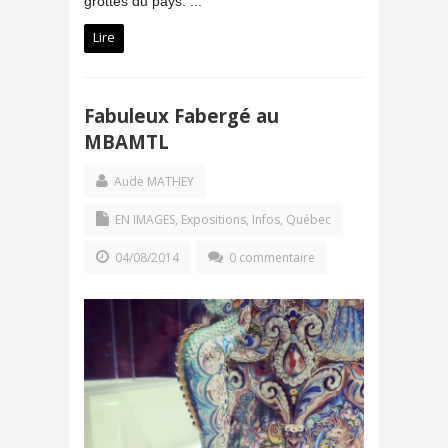
grottes du pays. ...
Lire
Fabuleux Fabergé au
MBAMTL
Aude MATHEY
EN IMAGES
,
Expositions
,
Infos
,
Québec
04/08/2014
0 commentaire