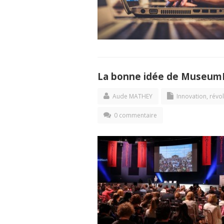
La bonne idée de MuseumNe
Aude MATHEY
Innovation, révo
0 commentaire