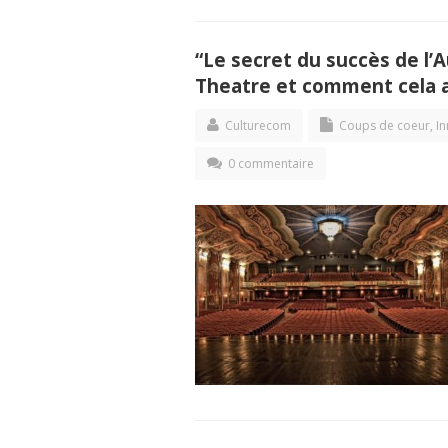
“Le secret du succès de l’A
Theatre et comment cela a
Culturecom
Coups de coeur
,
In
0 commentaire