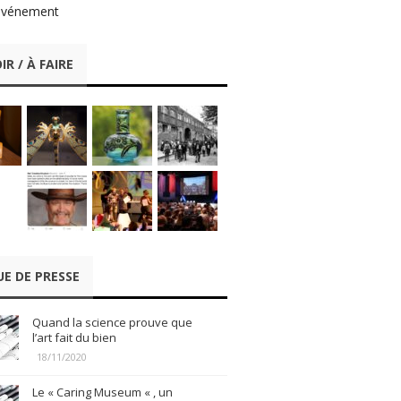
événement
IR / À FAIRE
UE DE PRESSE
Quand la science prouve que
l’art fait du bien
18/11/2020
Le « Caring Museum « , un