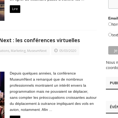
Lire
Email
htm
tex
xt : les conférences virtuelles
lutions
,
Marketing
,
MuseumNext
05/03/2020
Nous n
coordo
Depuis quelques années, la conférence
MuseumNext a remarqué que de nombreux
PUB
professionnels montraient un intérêt envers la
programmation mais ne pouvaient se déplacer,
sans compter les préoccupations croissantes autour
du déplacement à outrance impliquant des vols en
ÉVÉ
avion, notamment. Afin ...