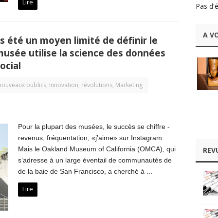
Lire
Pas d'
A VO
s été un moyen limité de définir le
musée utilise la science des données
ocial
nouveaux publics
,
Innovation, révolutions
,
Marketing
Pour la plupart des musées, le succès se chiffre -
revenus, fréquentation, «j’aime» sur Instagram.
Mais le Oakland Museum of California (OMCA), qui
REV
s’adresse à un large éventail de communautés de
de la baie de San Francisco, a cherché à ...
Lire