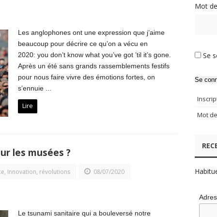
Mot de
Les anglophones ont une expression que j’aime
beaucoup pour décrire ce qu’on a vécu en
2020: you don’t know what you’ve got ’til it’s gone.
Se s
Après un été sans grands rassemblements festifs
pour nous faire vivre des émotions fortes, on
Se conn
s’ennuie ...
Inscrip
Lire
Mot de
REC
our les musées ?
Habitu
ce
,
Innovation, révolutions
08/07/2020
Adres
Le tsunami sanitaire qui a bouleversé notre