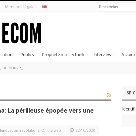
Mentions légales
iation
Publics
Propriété intellectuelle
Interviews
A voir /
, un nouveau concept pour un musée inclusif
SE 
Identif
a: La périlleuse épopée vers une
Innovation, révolutions
,
On the web
22/10/2020