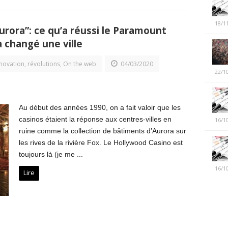
18/1
urora”: ce qu’a réussi le Paramount
 changé une ville
novation, révolutions
,
On the web
04/03/2020
22/1
Au début des années 1990, on a fait valoir que les
casinos étaient la réponse aux centres-villes en
16/1
ruine comme la collection de bâtiments d’Aurora sur
les rives de la rivière Fox. Le Hollywood Casino est
toujours là (je me ...
16/1
Lire