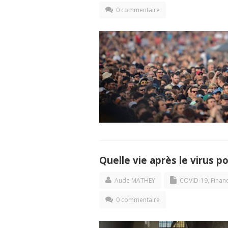
0 commentaire
Quelle vie après le virus p
Aude MATHEY
COVID-19
,
Finan
0 commentaire