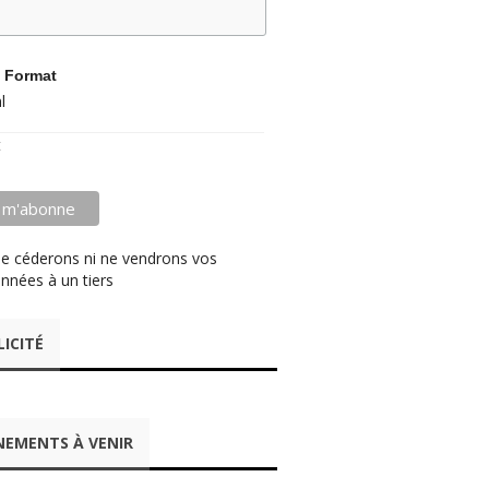
 Format
l
t
e céderons ni ne vendrons vos
nnées à un tiers
LICITÉ
NEMENTS À VENIR