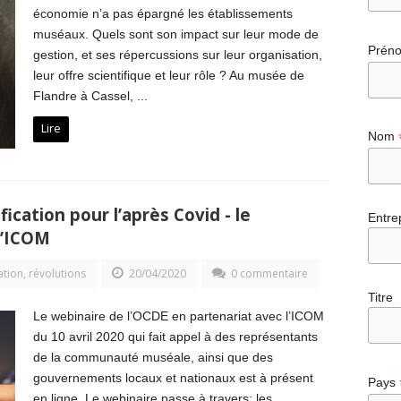
économie n’a pas épargné les établissements
muséaux. Quels sont son impact sur leur mode de
Prén
gestion, et ses répercussions sur leur organisation,
leur offre scientifique et leur rôle ? Au musée de
Flandre à Cassel, ...
Lire
Nom
ication pour l’après Covid - le
Entre
l’ICOM
tion, révolutions
20/04/2020
0 commentaire
Titre
Le webinaire de l’OCDE en partenariat avec l’ICOM
du 10 avril 2020 qui fait appel à des représentants
de la communauté muséale, ainsi que des
gouvernements locaux et nationaux est à présent
Pays
en ligne. Le webinaire passe à travers: les ...