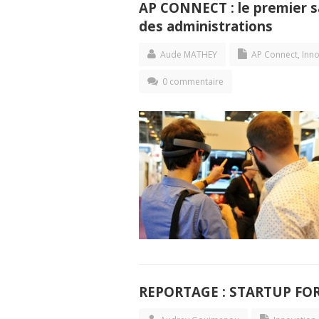
AP CONNECT : le premier sa
des administrations
Aude MATHEY
AP Connect
,
Inno
0 commentaire
REPORTAGE : STARTUP FOR