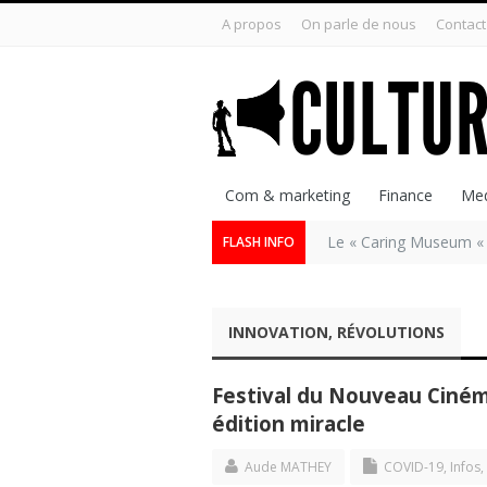
A propos
On parle de nous
Contact
Com & marketing
Finance
Med
Le « Caring Museum « 
FLASH INFO
INNOVATION, RÉVOLUTIONS
Festival du Nouveau Ciném
édition miracle
Aude MATHEY
COVID-19
,
Infos
,