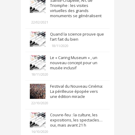
Sainte-Chapelle, Arc de
Triomphe : les visites
virtuelles des grands
monuments se généralisent
22/02/2021
Quand la science prouve que
l’art fait du bien
18/11/2020
Le « Caring Museum « , un
nouveau concept pour un
musée inclusif
18/11/2020
Festival du Nouveau Cinéma:
La périlleuse épopée vers
une édition miracle
22/10/2020
Couvre-feu : la culture, les
expositions, les spectacles…
oui, mais avant 21 h
16/10/2020