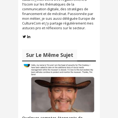
e
n
l'Iscom sur les thématiques de la
n
e
o
n
communication digitale, des stratégies de
u
o
financement et de mécénat. Passionnée par
v
u
e
v
mon métier, je suis aussi déléguée Europe de
l
e
CultureCom et j'y partage régulièrement mes
l
l
e
l
astuces pro et réflexions sur le secteur.
f
e
e
f
n
e
ê
n
t
ê
r
t
e
r
)
e
Sur Le Même Sujet
)
Quelques comptes étonnants de