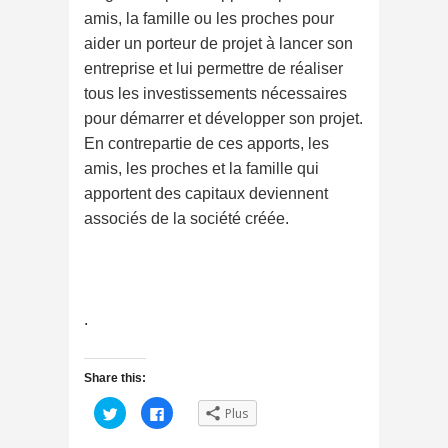
amis, la famille ou les proches pour
aider un porteur de projet à lancer son
entreprise et lui permettre de réaliser
tous les investissements nécessaires
pour démarrer et développer son projet.
En contrepartie de ces apports, les
amis, les proches et la famille qui
apportent des capitaux deviennent
associés de la société créée.
.
Share this:
C
C
Plus
l
l
i
i
q
q