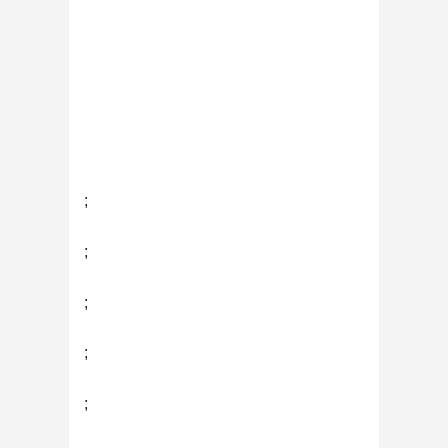
;
;
;
;
;