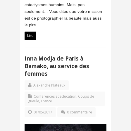
cataclysmes humains. Mais, pas
seulement… Vous dites que votre mission
est de photographier la beauté mais aussi
le pire ...
Lire
Inna Modja de Paris à
Bamako, au service des
femmes
Alexandre Plateaux
Conférences et éducation
,
Coups de
gueule
,
France
01/05/2017
0 commentaire