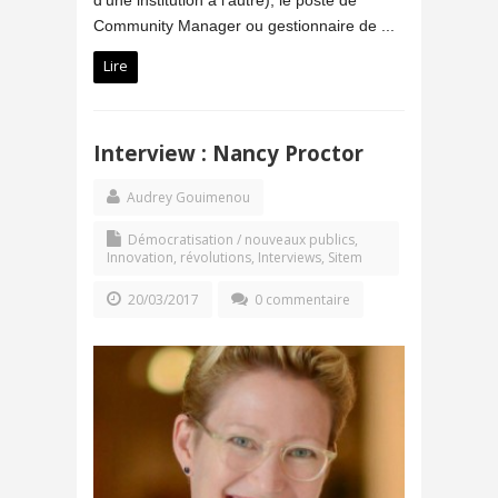
Community Manager ou gestionnaire de ...
Lire
Interview : Nancy Proctor
Audrey Gouimenou
Démocratisation / nouveaux publics
,
Innovation, révolutions
,
Interviews
,
Sitem
20/03/2017
0 commentaire