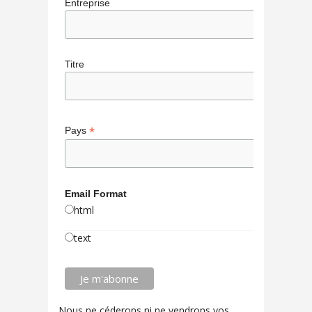
Entreprise
Titre
*
Pays
Email Format
html
text
Nous ne céderons ni ne vendrons vos