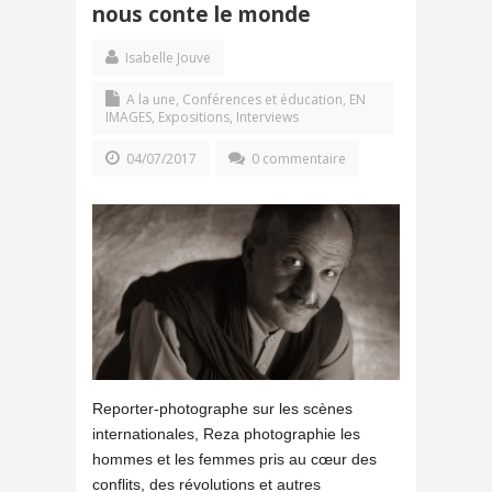
nous conte le monde
Isabelle Jouve
A la une
,
Conférences et éducation
,
EN
IMAGES
,
Expositions
,
Interviews
04/07/2017
0 commentaire
Reporter-photographe sur les scènes
internationales, Reza photographie les
hommes et les femmes pris au cœur des
conflits, des révolutions et autres