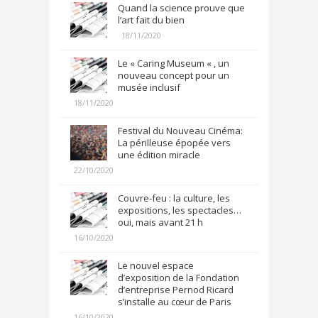
Quand la science prouve que
l’art fait du bien
18/11/2020
Le « Caring Museum « , un
nouveau concept pour un
musée inclusif
18/11/2020
Festival du Nouveau Cinéma:
La périlleuse épopée vers
une édition miracle
22/10/2020
Couvre-feu : la culture, les
expositions, les spectacles…
oui, mais avant 21 h
16/10/2020
Le nouvel espace
d’exposition de la Fondation
d’entreprise Pernod Ricard
s’installe au cœur de Paris
16/10/2020