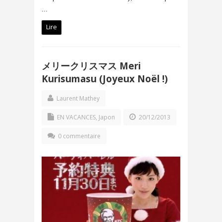
...
Lire
メリークリスマス Meri
Kurisumasu (Joyeux Noël !)
Laurent Mathey
EN VACANCES
,
Japon
20/12/2013
0 commentaire