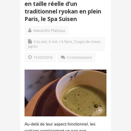
en taille réelle d’un
traditionnel ryokan en plein
Paris, le Spa Suisen
Alexandre Plateaux
A la une
,
A voir / A faire
,
Coups de coeur
,
Japon
15/03/2018
0 commentaire
Au-delà de leur aspect fonctionnel, les
ryokans représentent un pan non