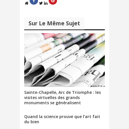
e
r
)
e
)
Sur Le Même Sujet
Sainte-Chapelle, Arc de Triomphe : les
visites virtuelles des grands
monuments se généralisent
Quand la science prouve que l’art fait
du bien