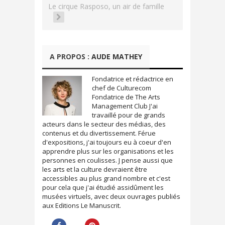
s
s
Le cirque Rasposo, un air de famille
u
u
r
r
T
F
w
a
i
c
t
e
t
b
e
o
A PROPOS :
AUDE MATHEY
r
o
(
k
o
(
u
o
Fondatrice et rédactrice en
v
u
chef de Culturecom
r
v
e
r
Fondatrice de The Arts
d
e
Management Club J'ai
a
d
n
a
travaillé pour de grands
s
n
acteurs dans le secteur des médias, des
u
s
n
u
contenus et du divertissement. Férue
e
n
d'expositions, j'ai toujours eu à coeur d'en
n
e
o
n
apprendre plus sur les organisations et les
u
o
personnes en coulisses. J pense aussi que
v
u
e
v
les arts et la culture devraient être
l
e
accessibles au plus grand nombre et c'est
l
l
e
l
pour cela que j'ai étudié assidûment les
f
e
musées virtuels, avec deux ouvrages publiés
e
f
n
e
aux Editions Le Manuscrit.
ê
n
t
ê
r
t