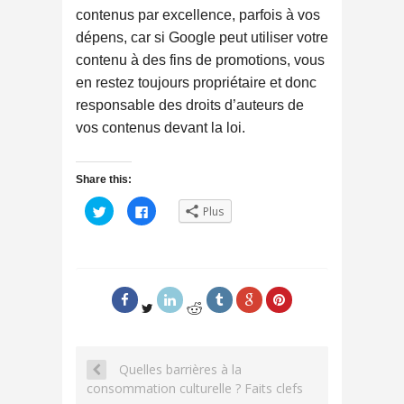
contenus par excellence, parfois à vos
dépens, car si Google peut utiliser votre
contenu à des fins de promotions, vous
en restez toujours propriétaire et donc
responsable des droits d’auteurs de
vos contenus devant la loi.
Share this:
C
C
Plus
l
l
i
i
q
q
u
u
e
e
z
z
p
p
o
o
u
u
r
r
p
p
a
a
r
r
t
t
Quelles barrières à la
a
a
g
g
consommation culturelle ? Faits clefs
e
e
r
r