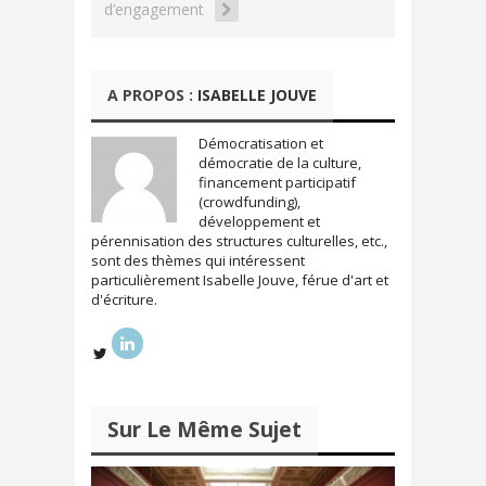
d’engagement
r
r
T
F
w
a
i
c
t
e
t
b
e
o
A PROPOS :
ISABELLE JOUVE
r
o
(
k
o
(
u
o
Démocratisation et
v
u
démocratie de la culture,
r
v
e
r
financement participatif
d
e
(crowdfunding),
a
d
n
a
développement et
s
n
pérennisation des structures culturelles, etc.,
u
s
n
u
sont des thèmes qui intéressent
e
n
particulièrement Isabelle Jouve, férue d'art et
n
e
o
n
d'écriture.
u
o
v
u
e
v
l
e
l
l
e
l
f
e
e
f
n
e
Sur Le Même Sujet
ê
n
t
ê
r
t
e
r
)
e