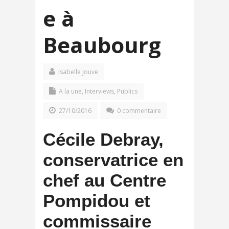
e à
Beaubourg
Isabelle Jouve
A la une
,
Interviews
,
Publics
27/10/2016
0 commentaire
Cécile Debray,
conservatrice en
chef au Centre
Pompidou et
commissaire