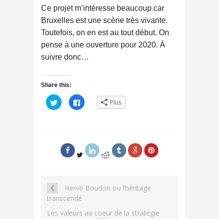
Ce projet m’intéresse beaucoup car
Bruxelles est une scène très vivante.
Toutefois, on en est au tout début. On
pense à une ouverture pour 2020. À
suivre donc…
Share this:
C
C
Plus
l
l
i
i
q
q
u
u
e
e
z
z
p
p
o
o
u
u
r
r
p
p
a
a
r
r
t
t
Hervé Boudon ou l’héritage
a
a
g
g
transcendé
e
e
r
r
s
s
Les valeurs au coeur de la stratégie
u
u