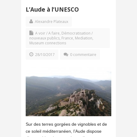
L’Aude à l’UNESCO
Alexandre Plateaux
A voir / A faire
,
Démocratisation /
nouveaux publics
,
France
,
Mediation
,
Museum connections
28/10/2017
0 commentaire
Sur des terres gorgées de vignobles et de
ce soleil méditerranéen, l’Aude dispose