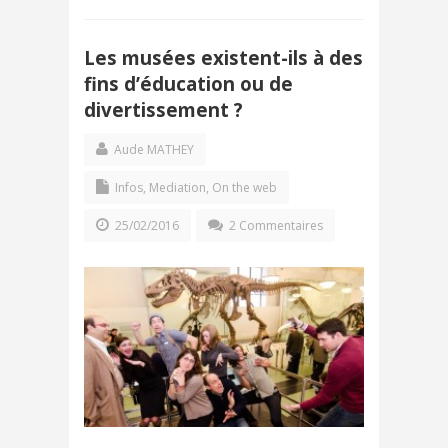
Les musées existent-ils à des
fins d’éducation ou de
divertissement ?
Aude MATHEY
Infos
,
Mediation
,
On the web
25/02/2016
2 Commentaires