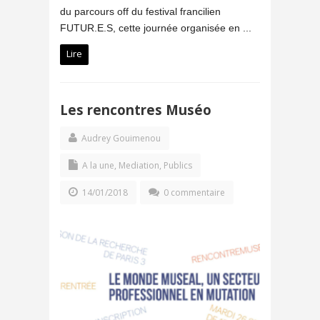
du parcours off du festival francilien
FUTUR.E.S, cette journée organisée en ...
Lire
Les rencontres Muséo
Audrey Gouimenou
A la une
,
Mediation
,
Publics
14/01/2018
0 commentaire