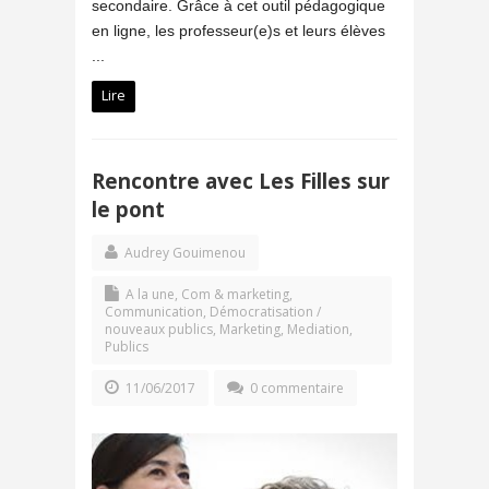
secondaire. Grâce à cet outil pédagogique
en ligne, les professeur(e)s et leurs élèves
...
Lire
Rencontre avec Les Filles sur
le pont
Audrey Gouimenou
A la une
,
Com & marketing
,
Communication
,
Démocratisation /
nouveaux publics
,
Marketing
,
Mediation
,
Publics
11/06/2017
0 commentaire