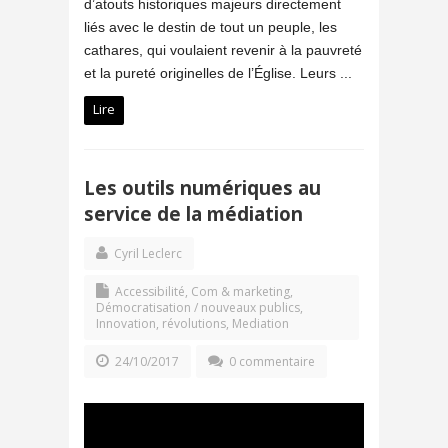
d’atouts historiques majeurs directement
liés avec le destin de tout un peuple, les
cathares, qui voulaient revenir à la pauvreté
et la pureté originelles de l’Église. Leurs ...
Lire
Les outils numériques au
service de la médiation
Cyril Leclerc
Accessibilité
,
Com & marketing
,
Démocratisation / nouveaux publics
,
Innovation, révolutions
,
Mediation
24/10/2017
0 commentaire