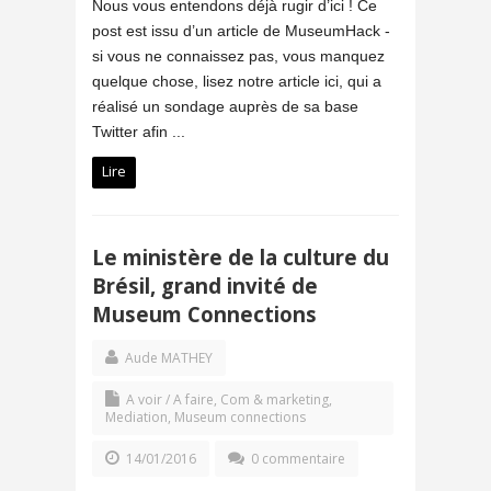
Nous vous entendons déjà rugir d’ici ! Ce
post est issu d’un article de MuseumHack -
si vous ne connaissez pas, vous manquez
quelque chose, lisez notre article ici, qui a
réalisé un sondage auprès de sa base
Twitter afin ...
Lire
Le ministère de la culture du
Brésil, grand invité de
Museum Connections
Aude MATHEY
A voir / A faire
,
Com & marketing
,
Mediation
,
Museum connections
14/01/2016
0 commentaire