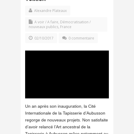
Alexandre Plateaux
A voir / A faire
,
Démocratisation /
nouveaux publics
,
France
02/10/2017
0 commentaire
Un an après son inauguration, la Cité
Internationale de la Tapisserie d’Aubusson
regorge de nouveaux projets. Non satisfaite
d’avoir relancé l’Art ancestral de la
Tapisserie à Aubusson grâce notamment au