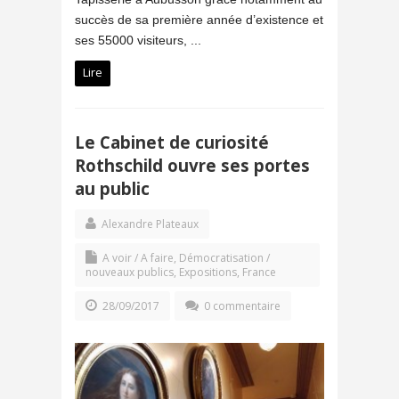
succès de sa première année d’existence et
ses 55000 visiteurs, ...
Lire
Le Cabinet de curiosité
Rothschild ouvre ses portes
au public
Alexandre Plateaux
A voir / A faire
,
Démocratisation /
nouveaux publics
,
Expositions
,
France
28/09/2017
0 commentaire