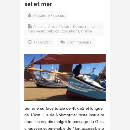
sel et mer
Alexandre Plateaux
A la une
,
A voir / A faire
,
Démocratisation
/ nouveaux publics
,
Expositions
,
France
17/08/2017
0 commentaire
Sur une surface totale de 48km2 et longue
de 18km, l’Île de Noirmoutier reste insulaire
dans les esprits malgré le passage du Gois,
chaussée submersible de 4km accessible à