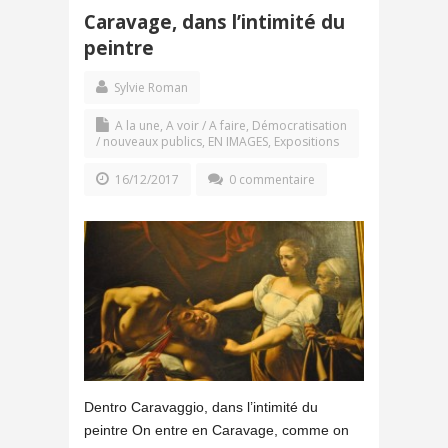
Caravage, dans l’intimité du
peintre
Sylvie Roman
A la une
,
A voir / A faire
,
Démocratisation
/ nouveaux publics
,
EN IMAGES
,
Expositions
16/12/2017
0 commentaire
Dentro Caravaggio, dans l’intimité du
peintre On entre en Caravage, comme on