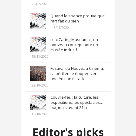
22/02/2021
Quand la science prouve que
l’art fait du bien
18/11/2020
Le « Caring Museum « , un
nouveau concept pour un
musée inclusif
18/11/2020
Festival du Nouveau Cinéma:
La périlleuse épopée vers
une édition miracle
22/10/2020
Couvre-feu : la culture, les
expositions, les spectacles…
oui, mais avant 21 h
16/10/2020
Editor's picks