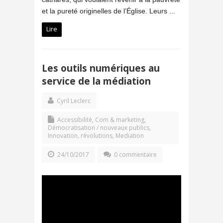
et la pureté originelles de l’Église. Leurs ...
Lire
Les outils numériques au
service de la médiation
Cyril Leclerc
Accessibilité
,
Com & marketing
,
Démocratisation / nouveaux publics
,
Innovation, révolutions
,
Mediation
24/10/2017
0 commentaire