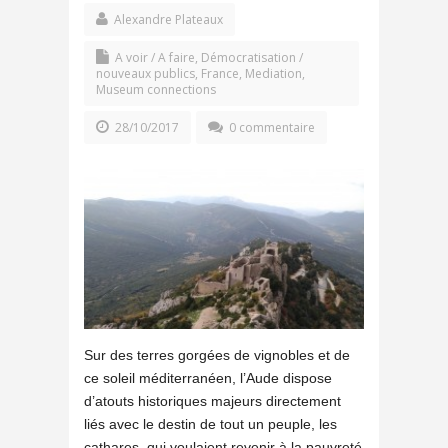
Alexandre Plateaux
A voir / A faire
,
Démocratisation /
nouveaux publics
,
France
,
Mediation
,
Museum connections
28/10/2017
0 commentaire
Sur des terres gorgées de vignobles et de
ce soleil méditerranéen, l’Aude dispose
d’atouts historiques majeurs directement
liés avec le destin de tout un peuple, les
cathares, qui voulaient revenir à la pauvreté